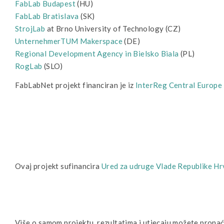
FabLab Budapest
(HU)
FabLab Bratislava
(SK)
StrojLab
at Brno University of Technology (CZ)
UnternehmerTUM Makerspace
(DE)
Regional Development Agency in Bielsko Biala
(PL)
RogLab
(SLO)
FabLabNet projekt financiran je iz
InterReg Central Europe
Ovaj projekt sufinancira
Ured za udruge Vlade Republike Hr
Više o samom projektu, rezultatima i utjecaju možete pronać