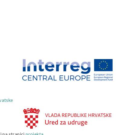
vatske
i na stranici
projekta
.